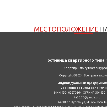
МЕСТОПОЛОЖЕНИЕ
Н
Гостиница квартирного типа 
Квартиры по суткам в Кург
Copyright ©2024. Все права защ
Индивидуальный предприним
Савченко Татьяна Валентин
ИНН 450102670864, ОГРНИП 304450
ta70.70@yandex.ru
640018 г. Курган ул, М Горького 16
р/с 40802810232000005761 в КУРГАНСКОЕ ОТДЕЛЕНИЕ № 8599 ПАО