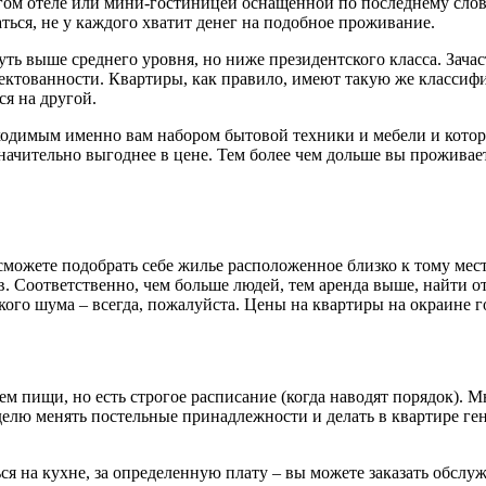
огом отеле или мини-гостиницей оснащенной по последнему слов
ься, не у каждого хватит денег на подобное проживание.
уть выше среднего уровня, но ниже президентского класса. Зач
ктованности. Квартиры, как правило, имеют такую же классифик
ся на другой.
ходимым именно вам набором бытовой техники и мебели и котора
начительно выгоднее в цене. Тем более чем дольше вы проживае
сможете подобрать себе жилье расположенное близко к тому месту
ов. Соответственно, чем больше людей, тем аренда выше, найти 
кого шума – всегда, пожалуйста. Цены на квартиры на окраине го
м пищи, но есть строгое расписание (когда наводят порядок). М
делю менять постельные принадлежности и делать в квартире ген
я на кухне, за определенную плату – вы можете заказать обслу