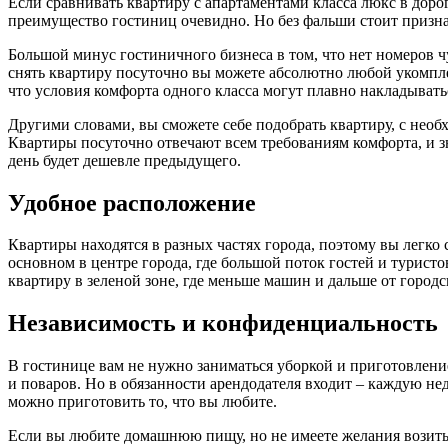
Если сравнивать квартиру с апартаментами класса люкс в дор
преимущество гостиниц очевидно. Но без фальши стоит признат
Большой минус гостиничного бизнеса в том, что нет номеров ч
снять квартиру посуточно вы можете абсолютно любой укомпле
что условия комфорта одного класса могут плавно накладывать
Другими словами, вы сможете себе подобрать квартиру, с необ
Квартиры посуточно отвечают всем требованиям комфорта, и з
день будет дешевле предыдущего.
Удобное расположение
Квартиры находятся в разных частях города, поэтому вы легко 
основном в центре города, где большой поток гостей и турист
квартиру в зеленой зоне, где меньше машин и дальше от городс
Независимость и конфиденциальность
В гостинице вам не нужно заниматься уборкой и приготовление
и поваров. Но в обязанности арендодателя входит – каждую не
можно приготовить то, что вы любите.
Если вы любите домашнюю пищу, но не имеете желания возитьс