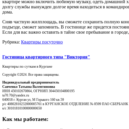
квартире можно включить любимую музыку, одеть домашний хал
долгу службы вынужден долгое время находиться в командиров
дома.
Сняв частную жилплощадь, вы сможете сохранить полную конфиде
подъезде, сможет запомнить. В гостинице же придется постоянн
Если для вас важно оставить в тайне свое пребывание в городе
Рубрика:
Квартиры посуточно
Гостиница квартирного типа "Виктория"
Квартиры по суткам в Кургане
Copyright ©2024. Все права защищены.
Индивидуальный предприниматель
Савченко Татьяна Валентиновна
ИНН 450102670864, ОГРНИП 304450104800195
ta70.70@yandex.ru
640018 г. Курган ул, М Горького 160 кв.59
р/с 40802810232000005761 в КУРГАНСКОЕ ОТДЕЛЕНИЕ № 8599 ПАО СБЕРБАНК г
к/с 30101810100000000650
Как мы работаем: