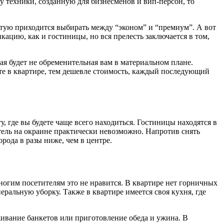
у техники, созданную для бизнесменов и вип-персон, то
астую приходится выбирать между “эконом” и “премиум”. А вот
ацию, как и гостиницы, но вся прелесть заключается в том,
я будет не обременительная вам в материальном плане.
те в квартире, тем дешевле стоимость, каждый последующий
, где вы будете чаще всего находиться. Гостиницы находятся в
отель на окраине практически невозможно. Напротив снять
рода в разы ниже, чем в центре.
ногим посетителям это не нравится. В квартире нет горничных
еральную уборку. Также в квартире имеется своя кухня, где
живание банкетов или приготовление обеда и ужина. В